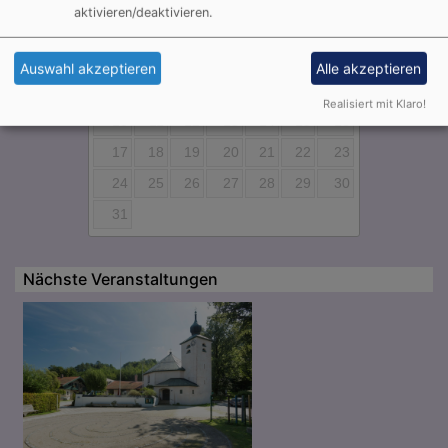
aktivieren/deaktivieren.
Mo
Di
Mi
Do
Fr
Sa
So
1
2
Auswahl akzeptieren
Alle akzeptieren
3
4
5
6
7
8
9
Realisiert mit Klaro!
10
11
12
13
14
15
16
17
18
19
20
21
22
23
24
25
26
27
28
29
30
31
Nächste Veranstaltungen