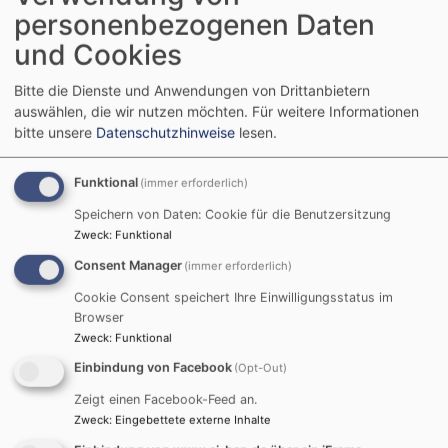
personenbezogenen Daten
und Cookies
Bitte die Dienste und Anwendungen von Drittanbietern
auswählen, die wir nutzen möchten.
Für weitere Informationen
bitte unsere
Datenschutzhinweise
lesen.
Funktional
(immer erforderlich)
Speichern von Daten: Cookie für die Benutzersitzung
Zweck
:
Funktional
Consent Manager
(immer erforderlich)
Cookie Consent speichert Ihre Einwilligungsstatus im
Browser
Zweck
:
Funktional
Einbindung von Facebook
(Opt-Out)
Aktuelles
Zeigt einen Facebook-Feed an.
Es wurde noch kein Inhalt für die Startseite erstellt.
Zweck
:
Eingebettete externe Inhalte