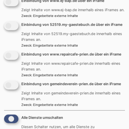
Einbindung von www.ej-bap.de über ein iFrame
Zeigt Inhalte von www.ej-bap.de innerhalb eines iFrames an.
Spendenbutton
Zweck
:
Eingebettete externe Inhalte
Einbindung von 52519.my-gaestebuch.de über ein iFrame
Zeigt Inhalte von 52519.my-gaestebuch.de innerhalb eines
iFrames an.
Zweck
:
Eingebettete externe Inhalte
Einbindung von www.repaircafe-prien.de über ein iFrame
Zeigt Inhalte von www.repaircafe-prien.de innerhalb eines
iFrames an.
Zweck
:
Eingebettete externe Inhalte
Einbindung von gemeindeverein-prien.de über ein iFrame
Jetzt Spenden
Zeigt Inhalte von gemeindeverein-prien.de innerhalb eines
iFrames an.
Zweck
:
Eingebettete externe Inhalte
Evangelische-Termine Minikalender
Alle Dienste umschalten
August
2026
Diesen Schalter nutzen, um alle Dienste zu