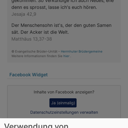
gekommen. So verkündige ich auch Neues; ehe
denn es sprosst, lasse ich's euch hören.
Jesaja 42,9
Der Menschensohn ist's, der den guten Samen
sät. Der Acker ist die Welt.
Matthäus 13,37-38
© Evangelische Brüder-Unität –
Herrnhuter Brüdergemeine
Weitere Informationen finden Sie
hier
.
Facebook Widget
Inhalte von Facebook anzeigen?
Ja (einmalig)
Datenschutzeinstellungen verwalten
Verwendung von