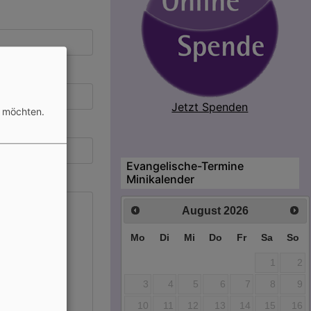
Jetzt Spenden
n möchten.
Evangelische-Termine
Minikalender
August
2026
Mo
Di
Mi
Do
Fr
Sa
So
1
2
3
4
5
6
7
8
9
10
11
12
13
14
15
16