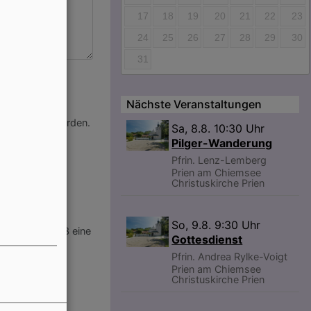
17
18
19
20
21
22
23
24
25
26
27
28
29
30
31
Nächste Veranstaltungen
ns verwendet werden.
Sa, 8.8. 10:30 Uhr
Pilger-Wanderung
Pfrin. Lenz-Lemberg
Prien am Chiemsee
Christuskirche Prien
So, 9.8. 9:30 Uhr
en Sie für 1+3 eine
Gottesdienst
Pfrin. Andrea Rylke-Voigt
Prien am Chiemsee
Christuskirche Prien