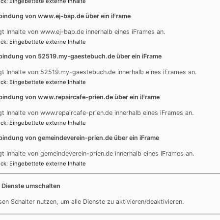
ck
:
Eingebettete externe Inhalte
bindung von www.ej-bap.de über ein iFrame
gt Inhalte von www.ej-bap.de innerhalb eines iFrames an.
ck
:
Eingebettete externe Inhalte
n Ihrer Nachricht keine Links oder Internetadressen an.
bindung von 52519.my-gaestebuch.de über ein iFrame
gt Inhalte von 52519.my-gaestebuch.de innerhalb eines iFrames an.
ck
:
Eingebettete externe Inhalte
amit einverstanden, dass Ihre Daten zur Bearbeitung Ihres Anliege
en und Widerrufshinweise finden Sie in der
Datenschutzerklärung
.
bindung von www.repaircafe-prien.de über ein iFrame
gt Inhalte von www.repaircafe-prien.de innerhalb eines iFrames an.
ck
:
Eingebettete externe Inhalte
5 + 1 =)
bindung von gemeindeverein-prien.de über ein iFrame
gt Inhalte von gemeindeverein-prien.de innerhalb eines iFrames an.
fache mathematische Aufgabe und geben das Ergebnis ein. z.B. Geb
ck
:
Eingebettete externe Inhalte
der Vermeidung von Spam.
e Dienste umschalten
sen Schalter nutzen, um alle Dienste zu aktivieren/deaktivieren.