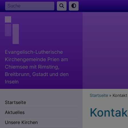
Direkt
Suche
zum
Inhalt
Evangelisch-Lutherische
Kirchengemeinde Prien am
Chiemsee mit Rimsting,
Breitbrunn, Gstadt und den
Inseln
Breadcr
Startseite
Kontakt
Startseite
Kontak
Aktuelles
Unsere Kirchen